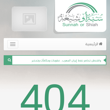
واشنطن تتوعّد بقطع شرايين حزب الله
الرئيسية
القائمة
الرئيسية
للمرة الأولى.. إيران تعترف بما جرى لصاروخ مركز الخميني
الجديد
واشنطن تحاصر نفط إيران المهرب.. عقوبات ومكافآت وتحذير
404
إيران.. اختطاف الرعايا الأجانب بهدف الابتزاز السياسي
حزب الله يسمح بدخول 230 عنصرا من جيش "لحد" العميل لإسرائيل إلى لبنان
Khaibar Tech Team
تم اختراق الموقع بواسطة فريق سايبر الشيعة