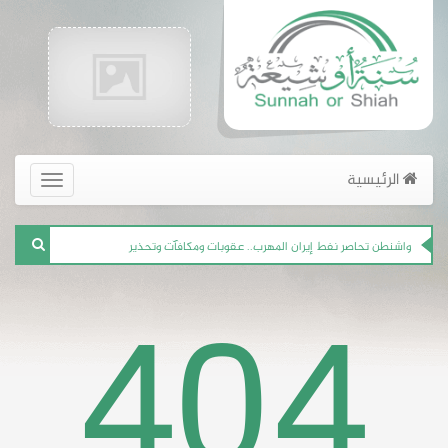
واشنطن تتوعّد بقطع شرايين حزب الله
الرئيسية
القائمة
الرئيسية
للمرة الأولى.. إيران تعترف بما جرى لصاروخ مركز الخميني
الجديد
واشنطن تحاصر نفط إيران المهرب.. عقوبات ومكافآت وتحذير
404
إيران.. اختطاف الرعايا الأجانب بهدف الابتزاز السياسي
حزب الله يسمح بدخول 230 عنصرا من جيش "لحد" العميل لإسرائيل إلى لبنان
Khaibar Tech Team
تم اختراق الموقع بواسطة فريق سايبر الشيعة