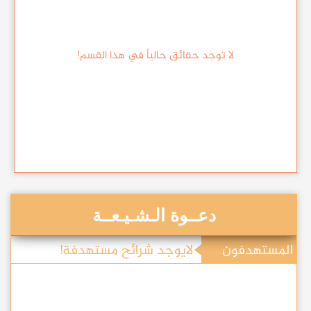
لا توجد حقائق حالياً في هذا القسم!
دعــوة الـشـيـعــة
المستهدفون
لايوجد شرائح مستهدفة!