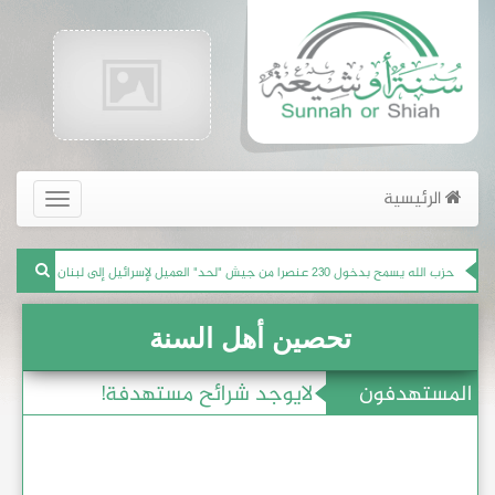
واشنطن تتوعّد بقطع شرايين حزب الله
للمرة الأولى.. إيران تعترف بما جرى لصاروخ مركز الخميني
واشنطن تحاصر نفط إيران المهرب.. عقوبات ومكافآت وتحذير
الرئيسية
القائمة
الرئيسية
إيران.. اختطاف الرعايا الأجانب بهدف الابتزاز السياسي
الجديد
حزب الله يسمح بدخول 230 عنصرا من جيش "لحد" العميل لإسرائيل إلى لبنان
Khaibar Tech Team
تحصين أهل السنة
تم اختراق الموقع بواسطة فريق سايبر الشيعة
المستهدفون
لايوجد شرائح مستهدفة!