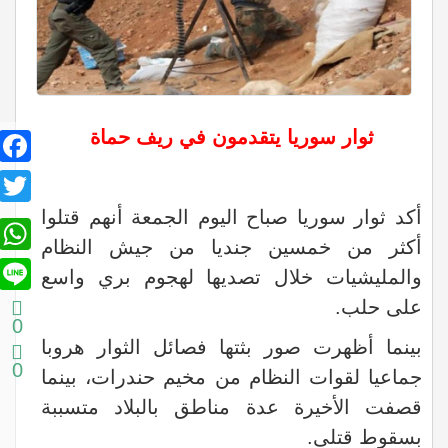
ثوار سوريا يتقدمون في ريف حماة
book
itter
أكد ثوار سوريا صباح اليوم الجمعة أنهم قتلوا
sApp
أكثر من خمسين جنديا من جيش النظام
Line
والمليشيات خلال تصديها لهجوم بري واسع
على حلب.
0
بينما أظهرت صور بثتها فصائل الثوار هروبا
0
جماعيا لقوات النظام من مخيم حندرات، بينما
قصفت الأخيرة عدة مناطق بالبلاد متسببة
بسقوط قتلى.