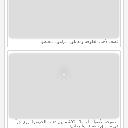
قصف لأحياء الفلوجة ومقاتلون إيرانيون بمحيطها
الفضيحة الأسوأ لـ"أوباما".. 400 مليون ذهبت للحرس الثوري جواً
في صناديق خشبية.. والمقابل!