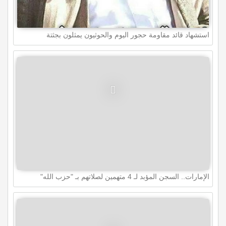
استشهاد قائد مقاومة حجور اليوم والحوثيون يمثلون بجثتة
الإمارات.. السجن المؤبد لـ 4 متهمين لصلاتهم بـ "حزب الله"