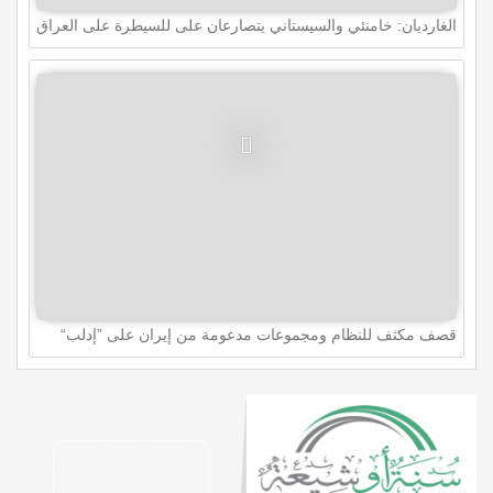
الغارديان: خامنئي والسيستاني يتصارعان على للسيطرة على العراق
قصف مكثف للنظام ومجموعات مدعومة من إيران على ”إدلب“