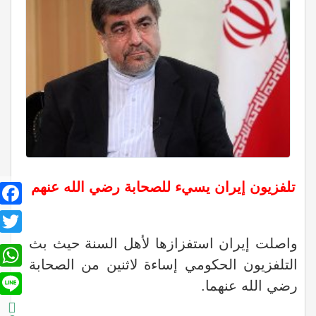
تلفزيون إيران يسيء للصحابة رضي الله عنهم
book
itter
واصلت إيران استفزازها لأهل السنة حيث بث
sApp
التلفزيون الحكومي إساءة لاثنين من الصحابة
Line
رضي الله عنهما.