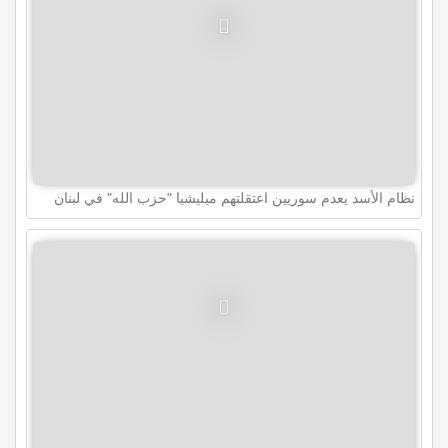
نظام اﻷسد يعدم سوريين اعتقلتهم ميليشيا "حزب الله" في لبنان