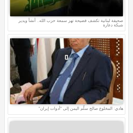
صحيفة لبنانية تكشف فضيحة تهز سمعة حزب الله.. أنشأ ويدير
شبكة دعارة
هادي: المخلوع صالح سلّم اليمن إلى "أدوات إيران"