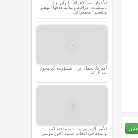
الأحواز: بعد الإغراق.. إيران تزج
بميلشيات عراقية ولبنانية هدفها التهجير
والتغيير الديمغرافي
أميركا: نحمل إيران مسؤولية أي هجوم
ضد قواتنا
ليق
الأمن الإيراني يبدأ حملة اعتقالات
واسعة في أعقاب عملية “خور موسى”