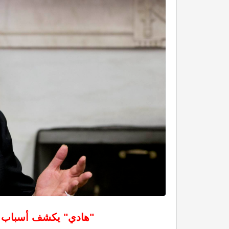
"هادي" يكشف أسباب قب