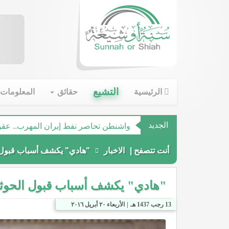
واشنطن تتوعّد بقطع شرايين حزب الله
التشيع
الرئيسية
حقائق
المعلومات
للمرة الأولى.. إيران تعترف بما جرى لص
واشنطن تحاصر نفط إيران المهرب.. عقو
الجديد
إيران.. اختطاف الرعايا الأجانب بهدف الا
أنت تتصفح |
الاخبار
"هادي" يكشف أسباب قبول ا
حزب الله يسمح بدخول 230 عنصرا من جيش "لحد" العميل لإسرائيل إلى لبنان
Khaibar Tech Team
"هادي" يكشف أسباب قبول الحوثي
تم اختراق الموقع بواسطة فريق سايبر ا
13 رجب 1437 هـ
|
الأربعاء ٢٠ أبريل ٢٠١٦