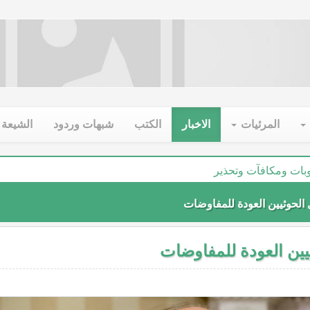
المرئيات
الاخبار
الكتب
شبهات وردود
الشيعة 
اروخ مركز الخميني
بات ومكافآت وتحذير
بتزاز السياسي
لحوثيين العودة للمفاوضات
ين العودة للمفاوضات
لشيعة