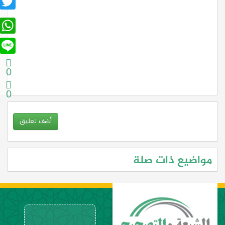
sApp
Line
0
0
أضف تعليق
مواضيع ذات صلة