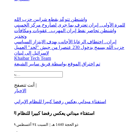
الجديد
واشنطن تتوعّد بقطع شرايين حزب الله
للمرة الأولى.. إيران تعترف بما جرى لصاروخ مركز الخميني
واشنطن تحاصر نفط إيران المهرب.. عقوبات ومكافآت
وتحذير
إيران.. اختطاف الرعايا الأجانب بهدف الابتزاز السياسي
حزب الله يسمح بدخول 230 عنصرا من جيش "لحد" العميل
لإسرائيل إلى لبنان
Khaibar Tech Team
تم اختراق الموقع بواسطة فريق سايبر الشيعة
أنت تتصفح |
الاخبار
استفتاء ميداني يعكس رفضا كبيرا للنظام الإيراني
استفتاء ميداني يعكس رفضا كبيرا للنظام الإيراني
23 ذو الحجة 1440 هـ
|
السبت ٢٤ أغسطس ٢٠١٩