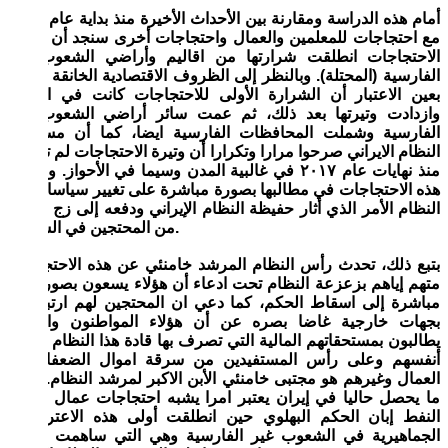
أمام هذه الدراسة ومقارنة بين الأحداث الأخيرة منذ بداية عام ٢٠١٨
مع احتجاجات للمعلمين والعمال واحتجاجات أخرى سنجد أن غالبية
الاحتجاجات انطلقت شرارتها من اقاليم وأراضي الشعوب غير
الفارسية (المحتلة). وبالنظر إلى الظروف الاقتصادية الخانقة آخذين
بعين الاعتبار أن الشرارة الأولى للاحتجاجات كانت في الأحواز
وازدادت وتيرتها بعد ذلك، ثم عمت سائر أراضي الشعوب غير
الفارسية وشملت المحافظات الفارسية ايضا، كما أن مسؤولي
النظام الايراني صرحوا مرارا وتكرارا أن وتيرة الاحتجاجات لم تتوقف
منذ نهايات عام ٢٠١٧ في غالبية المدن وسيما في الأحواز. وركزت
هذه الاحتجاجات في مطالبها بصورة مباشرة على تغيير سياسات هذا
النظام الأمر الذي أثار حفيظة النظام الإيراني ودفعه إلى زج الالاف
من المحتجين في السجون.
بتبع ذلك، تحدث رأس النظام المرشد خامنئي عن هذه الاحتجاجات
متهم إياهم بزعزعة النظام تحت ادعاء أن هؤلاء يسعون بصورة غير
مباشرة إلى اسقاط الحكم، كما دعي ان المحتجين لهم ارتباطات
بجهات خارجية غاضا بصره عن أن هؤلاء المواطنون والعمال
يطالبون بمستحقاتهم المالية التي تصرف بها قادة هذا النظام لصالح
أنفسهم وعلى رأس المستفيدين من سرقة اموال الضعفاء من
العمال وغيرهم هو مجتبى خامنئي الأبن الاكبر لمرشد النظام. ويبدو
ما يحصل حاليا في إيران يعتبر امرا يشبه احتجاجات عمال شركة
النفط إبان الحكم البهلوي حين انطلقت أولى هذه الاعتراضات
الجماهيرية في الشعوب غير الفارسية وهي التي ساهمت بشكل