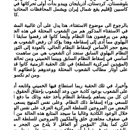
بلوشستان، كردستان، أذربايجان ويبدو بدأت أولى تحركاتها في اقليم
كاسبين (إقليم يقع شمال إيران ويشمل المحافظات المحاذية لبحر
كاسبين).
بالرجوع الى موضوع الاستفتاء، هذا يدل على أن غالبية المشاركين
في الاستفتاء المذكور هم من الشعوب المحتلة في هذه الجغرافيا
وهم من يرفضون هذا النظام وأيضا كانوا قد رفضوا سابقا النظام
البهلوي مما أدى إلى إسقاطه وهذا يؤكد أن رفض الشعوب هو الذي
يضع حجر الأساس لإسقاط النظام الحالي. بالعودة إلى الثورة ضد
النظام البهلوي السابق سنجد أن الشعوب هي من ساهمت بشكل
أساسي في إسقاط النظام السابق وبينما الخميني ومن تحالف معه
(المؤيدين لمركزية السلطة) في تلك الحقبة الزمنية كانوا قد لعبوا
على أوتار مطالب الشعوب المحتلة ووعدوهم بإعطائهم الحقوق
ومن ثم نكسوا العهد.
وأخيرا، في تلك الحقبة ربما استطاع فيها الخميني واتابعه أن يؤثر
على الشعوب بوعود كاذبة حين وعد الشعوب بإحقاق الحقوق باعتبار
ان كل من يساهم بإسقاط النظام يأخذ حقه وذلك ما دفع الجميع
للسعي وراء إسقاط ذلك النظام. وعلى نفس المنهج يسعى اليوم
البعض من المروجين للسلطة المركزية العزف على نفس الوتر من
خلال الوعود الكاذبة وغالبا ما سيجد المتابع هذه الحالة من الوعود
في صفوف مجاهدي خلق والملكيين (المروجين للسلطة المركزية)
لكن كما يقال “المؤمن أو العاقل لا يلدغ من الجحر مرتين”
والشعوب تعرف تماما أن هؤلاء سيسيرون على نمط وسياسة