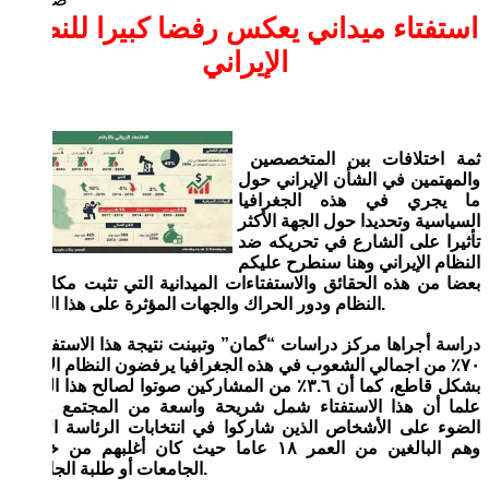
استفتاء ميداني يعكس رفضا كبيرا للنظام
الإيراني
ثمة اختلافات بين المتخصصين
والمهتمين في الشأن الإيراني حول
ما يجري في هذه الجغرافيا
السياسية وتحديدا حول الجهة الأكثر
تأثيرا على الشارع في تحريكه ضد
النظام الإيراني وهنا سنطرح عليكم
بعضا من هذه الحقائق والاستفتاءات الميدانية التي تثبت مكانة هذا
النظام ودور الحراك والجهات المؤثرة على هذا الشارع.
دراسة أجراها مركز دراسات “گمان” وتبينت نتيجة هذا الاستفتاء أن
٧٠٪ من اجمالي الشعوب في هذه الجغرافيا يرفضون النظام الإيراني
بشكل قاطع، كما أن ٣.٦٪ من المشاركين صوتوا لصالح هذا النظام.
علما أن هذا الاستفتاء شمل شريحة واسعة من المجتمع وسلط
الضوء على الأشخاص الذين شاركوا في انتخابات الرئاسة الأخيرة
وهم البالغين من العمر ١٨ عاما حيث كان أغلبهم من خريجي
الجامعات أو طلبة الجامعات.