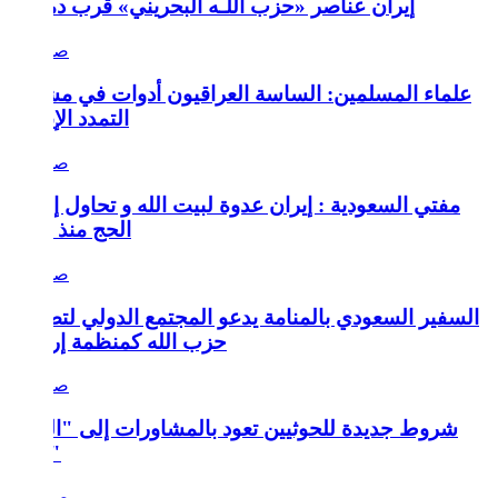
إيران عناصر «حزب اللـه البحريني» قرب دمشق
علماء المسلمين: الساسة العراقيون أدوات في مشروع
التمدد الإيراني
مفتي السعودية : إيران عدوة لبيت الله و تحاول إفساد
الحج منذ عقود
السفير السعودي بالمنامة يدعو المجتمع الدولي لتصنيف
حزب الله كمنظمة إرهابية
شروط جديدة للحوثيين تعود بالمشاورات إلى "المربع
صفر"