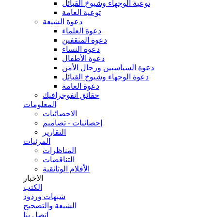
توعية الوجهاء وشيوخ القبائل
توعية العامة
دعوة الشيعة
دعوة العلماء
دعوة المثقفين
دعوة النساء
دعوة الأطفال
دعوة السياسيين ورجال الأمن
دعوة الوجهاء وشيوخ القبائل
دعوة العامة
حقائق انفوجرافيك
المعلومات
الاحصائيات
إحصائيات - تصاميم
التقارير
المرئيات
المناظرات
التناقضات
الأفلام الوثائقية
الاخبار
الكتب
شبهات وردود
الشيعة والتصحيح
اتصل بنا