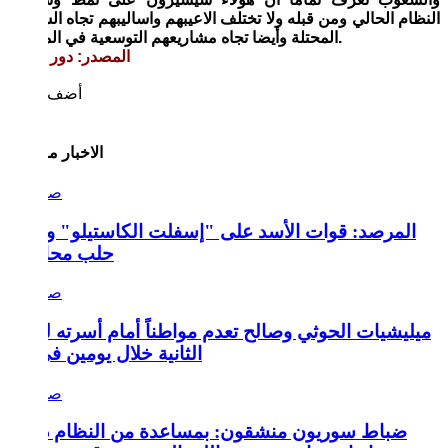
النظام الحالي ومن قبله ولا تختلف الاعيبهم واساليبهم تجاه الشعوب
المحتلة وأيضا تجاه مشاريعهم التوسعية في المنطقة.
المصدر: دور انتاش
أضف تعليق
الاخبار مقترحة
المرصد: قوات الأسد على "إسفلت الكاستيلو" وأحياء
حلب محاصرة
ميليشيات الحوثي وصالح تعدم مواطناً أمام أسرته للمرة
الثانية خلال يومين في إب
ضباط سوريون منشقون: بمساعدة من النظام درّبت