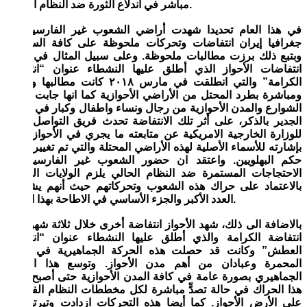
مباشر في اندلاع الثورة ضد النظام السابق.
في هذا العام تحديدا شهدت أراضي الشعوب غير الفارسية في
جغرافيا إيران انتفاضات وتحركات ملحوظة على كافة الساحات
وبتبع ذلك برزت مطالبات ملحوظة. وعلى سبيل المثال في إحدى
انتفاضات الأحواز الذي أطلق عليها النشطاء عنوان “انتفاضة
الكرامة” والتي انطلقت في مارس ٢٠١٨ كانت مطالبها واضحة
ومباشرة بطرد المحتل من الأراضي الأحوازية كما انها جابت غالبية
الشوارع والمدن الأحوازية من رجال ونساء واطفال وكبار في السن.
الجدير بالذكر، على أثر تلك الانتفاضة تحدث فريق التواصل التابع
للوزارة الخارجية الامريكية عن متابعته ما يجري في الأحواز وذلك
بإشارته للأسماء الأصلية لهذه الأراضي المحتلة والتي تم تغييرها منذ
حكم البهلويين. واعتقد ان حضور الشعوب غير الفارسية في
الاحتجاجات المستمرة ضد النظام الحالي يلزم الولايات المتحدة
بالاعتماد على حراك هذه الشعوب وتحركاتهم حيث أنهم يشكلون
العدد الأكبر والجزء الأساسي في الاطاحة بهذا النظام.
بالاضافة الى ذلك، شهد الأحواز انتفاضة أخرى خلال ثلاثة شهور بعد
انتفاضة الكرامة والذي أطلق عليها النشطاء عنوان “انتفاضة
العطش” وكانت قد حصلت هذه الحركة الجماهيرية في مدينة
المحمرة وعبادان من أهم مدن الأحواز. وتوسع هذا الحراك
الجماهيري بصورة عامة في كافة المدن الأحوازية حتى أصبح اليوم
هذا الحراك في حالة تصدٍّ مباشرة لكل مخططات النظام الفارسي
على الأرض الأحواز. كما أيضا هذه التحركات ازدادت وتيرتها في