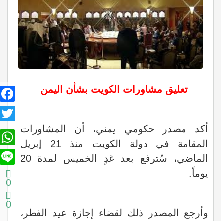
تعليق مشاورات الكويت بشأن اليمن
book
itter
أكد مصدر حكومي يمني، أن المشاورات
sApp
المقامة في دولة الكويت منذ 21 إبريل
Line
الماضي، سُترفع بعد غدٍ الخميس لمدة 20
يوماً.
0
0
وأرجع المصدر ذلك لقضاء إجازة عيد الفطر،