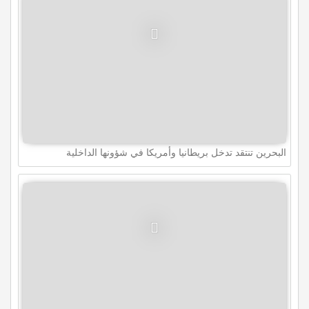
البحرين تنتقد تدخل بريطانيا وأمريكا في شؤونها الداخلية