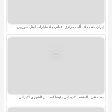
إيران جندت 14 ألف مرتزق أفغاني بـ4 مليارات لقتل سوريين
بعد جنتي.. المتشدد لاريجاني رئيسا لمجلس الشورى الإيراني