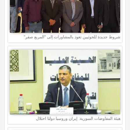
شروط جديدة للحوثيين تعود بالمشاورات إلى "المربع صفر"
هيئة المفاوضات السورية: إيران وروسيا دولتا احتلال