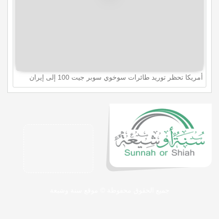
أمريكا تحظر توريد طائرات سوخوي سوبر جيت 100 إلى إيران
جميع الحقوق محفوظة © موقع سنة وشيعة