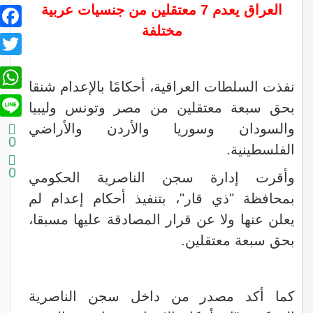
العراق يعدم 7 معتقلين من جنسيات عربية
book
مختلفة
itter
sApp
نفذت السلطات العراقية، أحكامًا بالإعدام شنقا
Line
بحق سبعة معتقلين من مصر وتونس وليبيا
والسودان وسوريا والأردن والأراضي
0
الفلسطينية.
0
وأقرت إدارة سجن الناصرية الحكومي
بمحافظة "ذي قار"، بتنفيذ أحكام إعدام لم
يعلن عنها ولا عن قرار المصادقة عليها مسبقا،
بحق سبعة معتقلين.
كما أكد مصدر من داخل سجن الناصرية