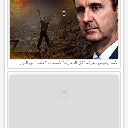
الأسد يخوض معركة "كل المعارك" لاستعادة "حلب" من الثوار