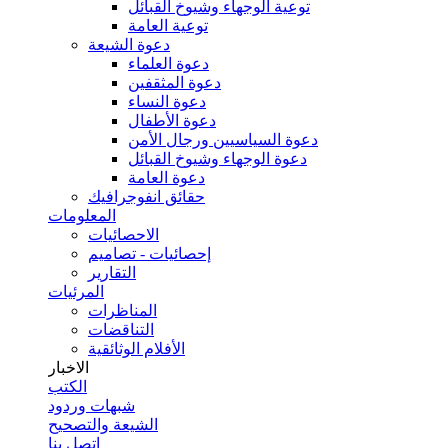
توعية الوجهاء وشيوخ القبائل
توعية العامة
دعوة الشيعة
دعوة العلماء
دعوة المثقفين
دعوة النساء
دعوة الأطفال
دعوة السياسيين ورجال الأمن
دعوة الوجهاء وشيوخ القبائل
دعوة العامة
حقائق انفوجرافيك
المعلومات
الاحصائيات
إحصائيات - تصاميم
التقارير
المرئيات
المناظرات
التناقضات
الأفلام الوثائقية
الاخبار
الكتب
شبهات وردود
الشيعة والتصحيح
اتصل بنا