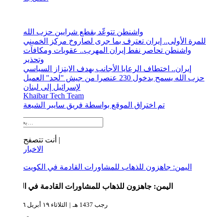
الجديد
واشنطن تتوعّد بقطع شرايين حزب الله
للمرة الأولى.. إيران تعترف بما جرى لصاروخ مركز الخميني
واشنطن تحاصر نفط إيران المهرب.. عقوبات ومكافآت
وتحذير
إيران.. اختطاف الرعايا الأجانب بهدف الابتزاز السياسي
حزب الله يسمح بدخول 230 عنصرا من جيش "لحد" العميل
لإسرائيل إلى لبنان
Khaibar Tech Team
تم اختراق الموقع بواسطة فريق سايبر الشيعة
أنت تتصفح |
الاخبار
اليمن: جاهزون للذهاب للمشاورات القادمة في الكويت
اليمن: جاهزون للذهاب للمشاورات القادمة في الكويت
12 رجب 1437 هـ
|
الثلاثاء ١٩ أبريل ٢٠١٦