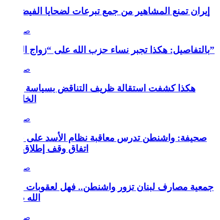
إيران تمنع المشاهير من جمع تبرعات لضحايا الفيضانات
بالتفاصيل: هكذا تجبر نساء حزب الله على “زواج المتعة”
هكذا كشفت استقالة ظريف التناقض بسياسة إيران
الخارجية
صحيفة: واشنطن تدرس معاقبة نظام الأسد على خرقه
اتفاق وقف إطلاق النار
جمعية مصارف لبنان تزور واشنطن.. فهل لعقوبات حزب
الله صلة؟