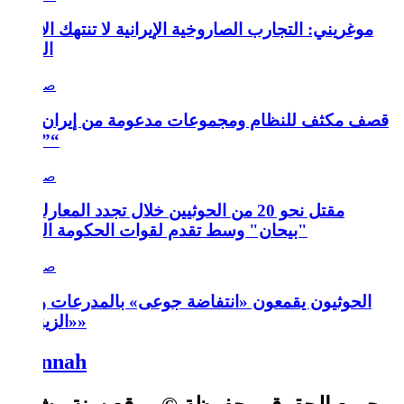
موغريني: التجارب الصاروخية الإيرانية لا تنتهك الاتفاق
النووي
قصف مكثف للنظام ومجموعات مدعومة من إيران على
”إدلب“
مقتل نحو 20 من الحوثيين خلال تجدد المعارك في
"بيحان" وسط تقدم لقوات الحكومة اليمنية
الحوثيون يقمعون «انتفاضة جوعى» بالمدرعات وفرق
«الزينبيات»