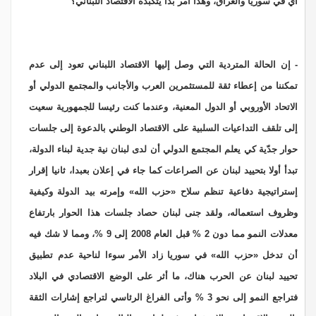
أي في سوريا والعراق، وهذا أمر بدأ يتكبده الاقتصاد اللبناني؟
- إن الحالة المتردية التي وصل إليها الاقتصاد اللبناني تعود إلى عدم
تمكننا من إعطاء ثقة للمستثمرين العرب والأجانب والمجتمع الدولي أو
الاتحاد الأوروبي أو الدول المعنية، وعندما كنت رئيسا للجمهورية سعيت
إلى تلقف التداعيات السلبية على الاقتصاد الوطني بالدعوة إلى جلسات
حوار جدّية كي يعلم المجتمع الدولي أن لدى لبنان نية جدية لبناء الدولة،
تبدأ أولا بتحييد لبنان عن الصراعات كما جاء في إعلان بعبدا، ثانيا إقرار
إستراتيجية دفاعية تنظم سلاح «حزب الله» وإمرته بيد الدولة وكيفية
وظروف استعماله، ولقد جنى لبنان حصاد جلسات هذا الحوار بارتفاع
معدلات النمو مما دون 2 % قبل العام 2008 إلى 9 %، ومما لا شك فيه
أن تدخل «حزب الله» في سوريا زاد الأمر سوءا لناحية عدم تطبيق
تحييد لبنان عن الحرب هناك، ما أثر على الوضع الاقتصادي في البلاد
فتراجع النمو إلى نحو 3 % وأتى الفراغ الرئاسي لتراجع إشارات الثقة