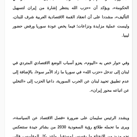
الحكومة»، ويؤكد أن «حزب الله ينتظر إشارة من إيران لتسهيل
التأليف»، مشددا على أن انعقاد القمة الاقتصادية العربية شرف للبنان،
وليست عملية مزايدة ونزاعات؛ فيما يخص عودة سوريا ورفض حضور
ليبيا.
وفي حوار خص به «اليوم»، يعزو أسباب الوضع الاقتصادي المتردي في
لبنان إلى تدخل «حزب الله» في سوريا ما زاد الأمر سوءا، بالإضافة إلى
عدم تطبيق تحييد لبنان عن الحرب السورية، داعيا الحزب إلى «التخلي
عن اتباعه محور إيران».
ويشدد الرئيس سليمان على ضرورة «فصل الاقتصاد عن السياسة»،
ويرى ما تحمله طلائع رؤية السعودية 2030 من بشائر جيدة ستنعكس
نحو مزيد من الانفتاح ما يؤسس لمستقبل واعد بكل المقاييس، فإلى