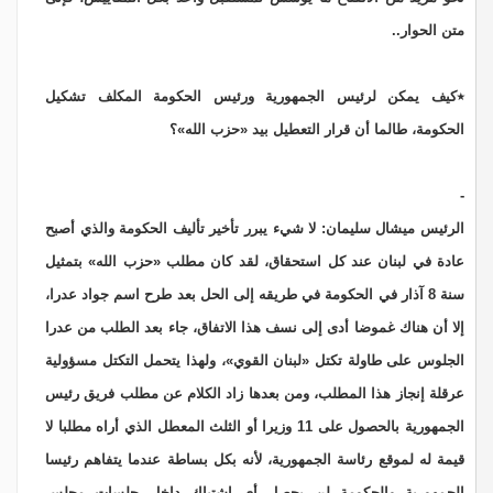
متن الحوار..
٭كيف يمكن لرئيس الجمهورية ورئيس الحكومة المكلف تشكيل
الحكومة، طالما أن قرار التعطيل بيد «حزب الله»؟
-
الرئيس ميشال سليمان: لا شيء يبرر تأخير تأليف الحكومة والذي أصبح
عادة في لبنان عند كل استحقاق، لقد كان مطلب «حزب الله» بتمثيل
سنة 8 آذار في الحكومة في طريقه إلى الحل بعد طرح اسم جواد عدرا،
إلا أن هناك غموضا أدى إلى نسف هذا الاتفاق، جاء بعد الطلب من عدرا
الجلوس على طاولة تكتل «لبنان القوي»، ولهذا يتحمل التكتل مسؤولية
عرقلة إنجاز هذا المطلب، ومن بعدها زاد الكلام عن مطلب فريق رئيس
الجمهورية بالحصول على 11 وزيرا أو الثلث المعطل الذي أراه مطلبا لا
قيمة له لموقع رئاسة الجمهورية، لأنه بكل بساطة عندما يتفاهم رئيسا
الجمهورية والحكومة لن يحصل أي اشتباك داخل جلسات مجلس