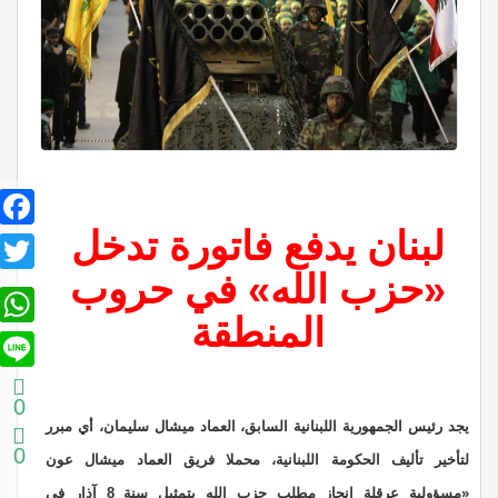
book
لبنان يدفع فاتورة تدخل
itter
«حزب الله» في حروب
sApp
المنطقة
Line
0
يجد رئيس الجمهورية اللبنانية السابق، العماد ميشال سليمان، أي مبرر
0
لتأخير تأليف الحكومة اللبنانية، محملا فريق العماد ميشال عون
«مسؤولية عرقلة إنجاز مطلب حزب الله بتمثيل سنة 8 آذار في